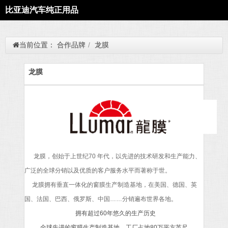
比亚迪汽车纯正用品
当前位置：
合作品牌
/
龙膜
龙膜
龙膜，创始于上世纪
70
年代，以先进的技术研发和生产能力、
广泛的全球分销
以及优质的客户服务水平而著称于世。
龙膜拥有垂直一体化的窗膜生产制造基地，在美国、德国、英
国、法国、巴西、俄罗斯
、中国
……
分销遍布世界各地。
拥有超过60年悠久的生产历史
全球先进的窗膜生产制造基地，工厂占地80万平方英尺