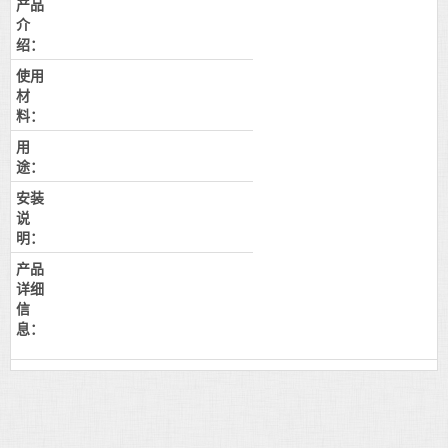
产品
介
绍：
使用
材
料：
用
途：
安装
说
明：
产品
详细
信
息：