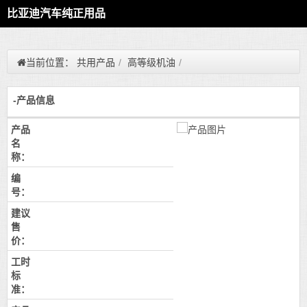
比亚迪汽车纯正用品
当前位置：
共用产品
/
高等级机油
/
-产品信息
产品
名
称：
编
号：
建议
售
价：
工时
标
准：