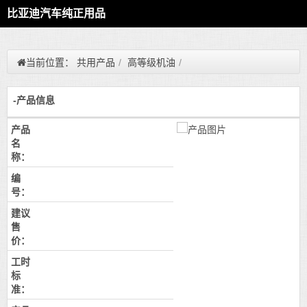
比亚迪汽车纯正用品
当前位置：
共用产品
/
高等级机油
/
-产品信息
产品
名
称：
编
号：
建议
售
价：
工时
标
准：