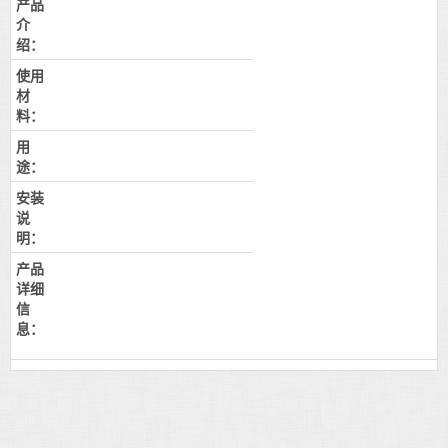
产品
介
绍：
使用
材
料：
用
途：
安装
说
明：
产品
详细
信
息：