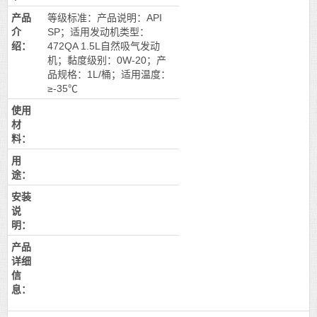
产品
等级标准：产品说明：API
介
SP；适用发动机类型：
绍：
472QA 1.5L自然吸气发动
机；黏度级别：0W-20；产
品规格：1L/桶；适用温度：
≥-35℃
使用
材
料：
用
途：
安装
说
明：
产品
详细
信
息：