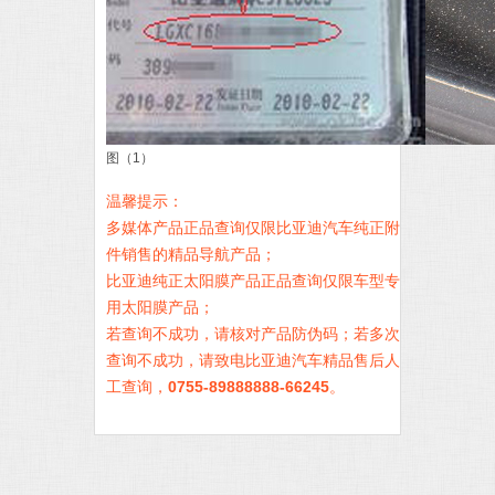
图（1）
温馨提示：
多媒体产品正品查询仅限比亚迪汽车纯正附
件销售的精品导航产品；
比亚迪纯正太阳膜产品正品查询仅限车型专
用太阳膜产品；
若查询不成功，请核对产品防伪码；若多次
查询不成功，请致电比亚迪汽车精品售后人
工查询，
0755-89888888-66245
。